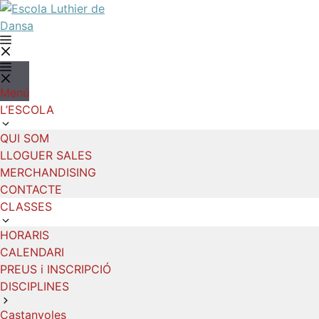
Vés
al
contingut
Menú
Menú
L’ESCOLA
QUI SOM
LLOGUER SALES
MERCHANDISING
CONTACTE
CLASSES
HORARIS
CALENDARI
PREUS i INSCRIPCIÓ
DISCIPLINES
Castanyoles