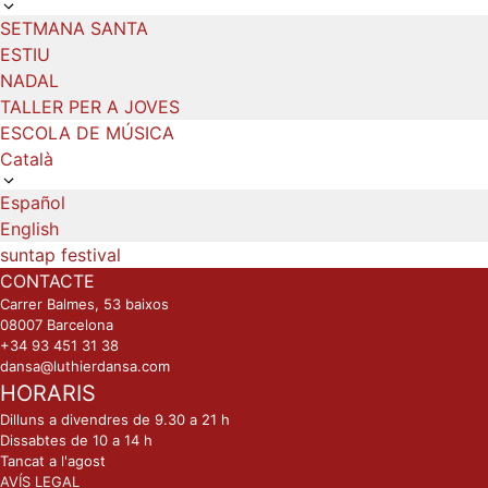
SETMANA SANTA
ESTIU
NADAL
TALLER PER A JOVES
ESCOLA DE MÚSICA
Català
Español
English
suntap festival
CONTACTE
Carrer Balmes, 53 baixos
08007 Barcelona
+34 93 451 31 38
dansa@luthierdansa.com
HORARIS
Dilluns a divendres de 9.30 a 21 h
Dissabtes de 10 a 14 h
Tancat a l'agost
AVÍS LEGAL