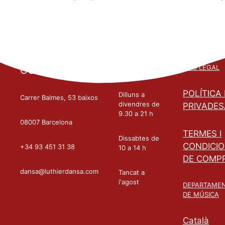
HORARIS
AVÍS LEGAL
CONTACTE
POLÍTICA
Dilluns a
Carrer Balmes, 53 baixos
divendres de
PRIVADES
9.30 a 21 h
08007 Barcelona
TERMES I
Dissabtes de
CONDICI
+34 93 451 31 38
10 a 14 h
DE COMP
dansa@luthierdansa.com
Tancat a
l'agost
DEPARTAME
DE MÚSICA
Català