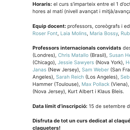
Horaris:
el curs s’imparteix entre el 1 d’
hores al matí (nivell avançat i mitjà/avança
Equip docent:
professors, coreògrafs i e
Roser Font
,
Laia Molins
,
Maria Bossy
,
Rub
Professors internacionals convidats
des
(Londres),
Chris Matallo
(Brasil),
Susan H
(Chicago),
Jessie Sawyers
(Nova York),
H
Janas
(New Jersey),
Sam Weber
(San Fra
Angeles),
Sarah Reich
(Los Angeles),
Seb
Hammer (Toulouse),
Max Pollack
(Viena)
(Nova Jersey), Kurt Albert i Klaus Bleis.
Data límit d’inscripció:
15 de setembre de
Disfruta de tot un curs dedicat al claqu
claqueters!