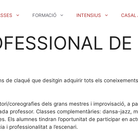
ASSES
FORMACIÓ
INTENSIUS
CASAL 
FESSIONAL DE
rins de claqué que desitgin adquirir tots els coneixemen
tori/coreografies dels grans mestres i improvisació, a p
cada professor. Classes complementàries: dansa-jazz, mú
tres. Els alumnes tindran l’oportunitat de participar en
ia i professionalitat a l’escenari.