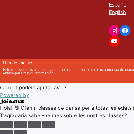
Español
English
Obrir xat
Uso de cookies
Este sitio web utiliza cookies para que usted tenga la mejor experiencia de us
enlace para mayor información.
Com et podem ajudar avui?
Powered by
Hola! 👋 Oferim classes de dansa per a totes les edats i 
T’agradaria saber-ne més sobre les nostres classes?