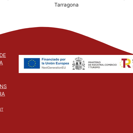
Tarragona
 DE
A
ONS
RA
NT