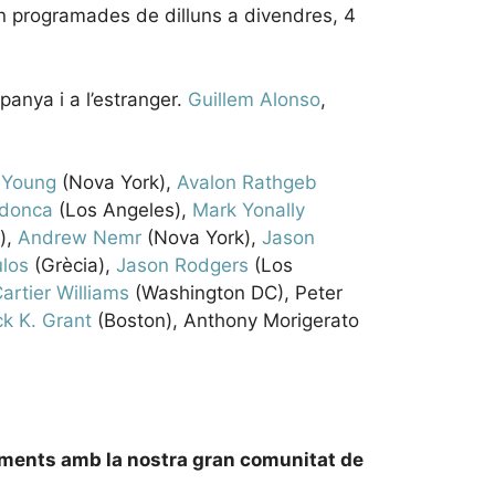
an programades de dilluns a divendres, 4
anya i a l’estranger.
Guillem Alonso
,
 Young
(Nova York),
Avalon Rathgeb
donca
(Los Angeles),
Mark Yonally
),
Andrew Nemr
(Nova York),
Jason
los
(Grècia),
Jason Rodgers
(Los
artier Williams
(Washington DC), Peter
ck K. Grant
(Boston), Anthony Morigerato
ixements amb la nostra gran comunitat de