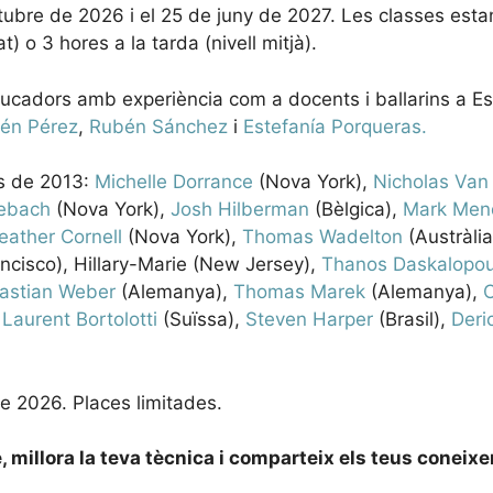
octubre de 2026 i el 25 de juny de 2027. Les classes est
t) o 3 hores a la tarda (nivell mitjà).
ducadors amb experiència com a docents i ballarins a Esp
én Pérez
,
Rubén Sánchez
i
Estefanía Porqueras
.
 de 2013:
Michelle Dorrance
(Nova York),
Nicholas Van
ebach
(Nova York),
Josh Hilberman
(Bèlgica),
Mark Men
eather Cornell
(Nova York),
Thomas Wadelton
(Austràlia
ncisco), Hillary-Marie (New Jersey),
Thanos Daskalopou
astian Weber
(Alemanya),
Thomas Marek
(Alemanya),
C
,
Laurent Bortolotti
(Suïssa),
Steven Harper
(Brasil),
Deri
 2026. Places limitades.
é, millora la teva tècnica i comparteix els teus cone