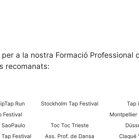
l per a la nostra Formació Professiona
ls recomanats:
ipTap Run
Stockholm Tap Festival
Tap i
 Festival
Montpellier 
 SaoPaulo
Toc Toc Trieste
Düsse
 Tap Festival
Ass. Prof. de Dansa
Claqué 