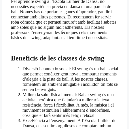
Per aprendre swing a l’Escola Luthier de Dansa, no
necessites experiència prèvia en dansa ni una parella de
ball. Només has de portar les ganes d’aprendre, gaudir i
connectar amb altres persones. Et recomanem fer servir
roba còmoda que et permeti moure’t amb facilitat i sabates
amb soles que no siguin molt adherents. Els nostres
professors t’ensenyaran les tècniques i els moviments
bàsics del swing, adaptant-se al teu ritme i necessitats.
Beneficis de les classes de swing
Diversió i connexió social: El swing és un ball social
que permet conèixer gent nova i compartir moments
d’alegria a la pista de ball. A les nostres classes,
fomentem un ambient amigable i acollidor, on tots se
senten benvinguts.
Millora la salut física i mental: Ballar swing és una
activitat aeròbica que t’ajudarà a millorar la teva
resistència, força i flexibilitat. A més, la música i el
moviment estimulen l’alliberament d’endorfines,
cosa que et farà sentir més feliç i relaxat.
Excel·lència a l’ensenyament: A l’Escola Luthier de
Dansa, ens sentim orgullosos de comptar amb un