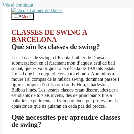
Vés al contingut
Menú
CLASSES DE SWING A
BARCELONA
Què són les classes de swing?
Les classes de swing a l’Escola Luthier de Dansa us
submergeixen en el fascinant món d’aquest estil de ball
social, que es va originar a la dècada de 1920 als Estats
Units i que ha conquerit cors a tot el món. Aprendràs a
moure’t al compàs de la música swing, dominant passos i
figures pròpies d’estils com Lindy Hop, Charleston,
Balboa i més. Les nostres classes estan dissenyades per a
estudiants de tots els nivells, des de principiants fins a
ballarins experimentats, i s’imparteixen per professionals
apassionats que us guiaran en cada pas del procés.
Què necessites per aprendre classes
de swing?