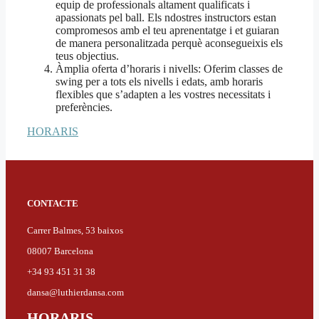
equip de professionals altament qualificats i
apassionats pel ball. Els ndostres instructors estan
compromesos amb el teu aprenentatge i et guiaran
de manera personalitzada perquè aconsegueixis els
teus objectius.
Àmplia oferta d’horaris i nivells: Oferim classes de
swing per a tots els nivells i edats, amb horaris
flexibles que s’adapten a les vostres necessitats i
preferències.
HORARIS
CONTACTE
Carrer Balmes, 53 baixos
08007 Barcelona
+34 93 451 31 38
dansa@luthierdansa.com
HORARIS