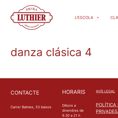
L’ESCOLA
CL
danza clásica 4
HORARIS
AVÍS LEGAL
CONTACTE
POLÍTICA
Dilluns a
Carrer Balmes, 53 baixos
divendres de
PRIVADES
9.30 a 21 h