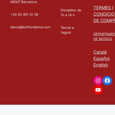
08007 Barcelona
TERMES I
Dissabtes de
CONDICI
+34 93 451 31 38
10 a 14 h
DE COMP
dansa@luthierdansa.com
Tancat a
l'agost
DEPARTAME
DE MÚSICA
Català
Español
English