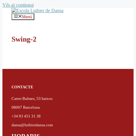
Vés al contingut
Menú
Swing-2
CONTACTE
Carrer Balmes, 53 baixos
08007 Barcelona
+34 93 451 31 38
dansa@luthierdansa.com