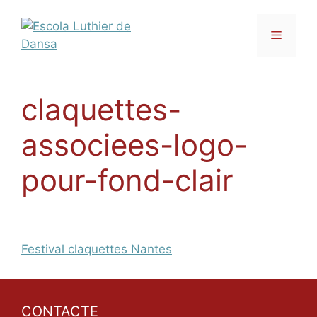
Vés
al
Menú
contingut
claquettes-
associees-logo-
pour-fond-clair
Festival claquettes Nantes
CONTACTE