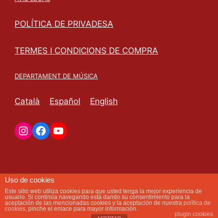
POLÍTICA DE PRIVADESA
TERMES I CONDICIONS DE COMPRA
DEPARTAMENT DE MÚSICA
Català
Español
English
Uso de cookies
Este sitio web utiliza cookies para que usted tenga la mejor experiencia de
usuario. Si continúa navegando está dando su consentimiento para la
aceptación de las mencionadas cookies y la aceptación de nuestra
política de
cookies
, pinche el enlace para mayor información.
plugin cookies