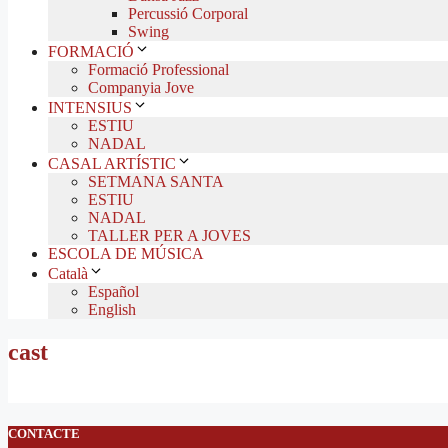
Percussió Corporal
Swing
FORMACIÓ
Formació Professional
Companyia Jove
INTENSIUS
ESTIU
NADAL
CASAL ARTÍSTIC
SETMANA SANTA
ESTIU
NADAL
TALLER PER A JOVES
ESCOLA DE MÚSICA
Català
Español
English
cast
CONTACTE