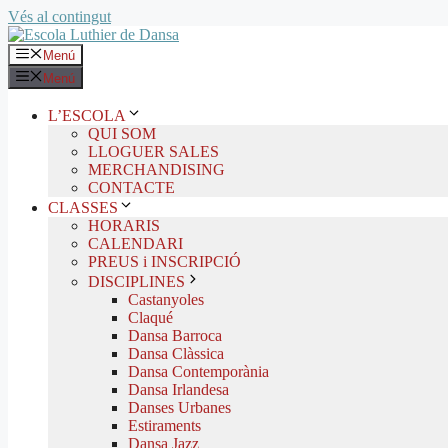
Vés al contingut
Menú
Menú
L’ESCOLA
QUI SOM
LLOGUER SALES
MERCHANDISING
CONTACTE
CLASSES
HORARIS
CALENDARI
PREUS i INSCRIPCIÓ
DISCIPLINES
Castanyoles
Claqué
Dansa Barroca
Dansa Clàssica
Dansa Contemporània
Dansa Irlandesa
Danses Urbanes
Estiraments
Dansa Jazz