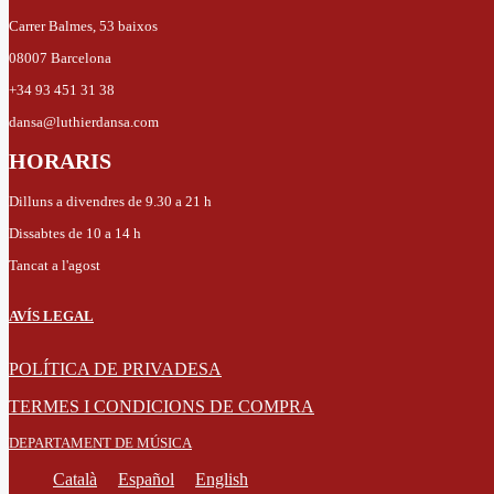
Carrer Balmes, 53 baixos
08007 Barcelona
+34 93 451 31 38
dansa@luthierdansa.com
HORARIS
Dilluns a divendres de 9.30 a 21 h
Dissabtes de 10 a 14 h
Tancat a l'agost
AVÍS LEGAL
POLÍTICA DE PRIVADESA
TERMES I CONDICIONS DE COMPRA
DEPARTAMENT DE MÚSICA
Català
Español
English