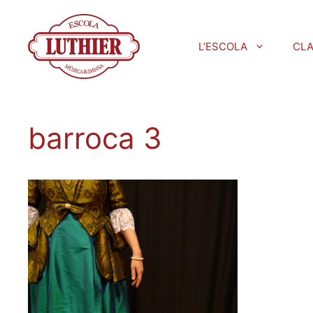
L’ESCOLA
CL
barroca 3