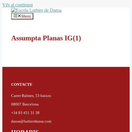
Vés al contingut
Menú
Assumpta Planas IG(1)
CONTACTE
Carrer Balmes, 53 baixos
08007 Barcelona
+34 93 451 31 38
dansa@luthierdansa.com