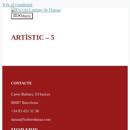
Vés al contingut
Menú
ARTÍSTIC – 5
CONTACTE
Carrer Balmes, 53 baixos
08007 Barcelona
+34 93 451 31 38
dansa@luthierdansa.com