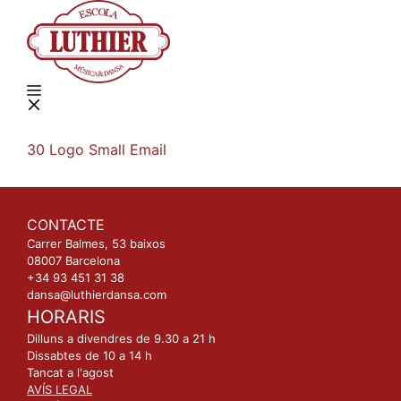
Vés
al
contingut
Menú
30 Logo Small Email
CONTACTE
Carrer Balmes, 53 baixos
08007 Barcelona
+34 93 451 31 38
dansa@luthierdansa.com
HORARIS
Dilluns a divendres de 9.30 a 21 h
Dissabtes de 10 a 14 h
Tancat a l'agost
AVÍS LEGAL