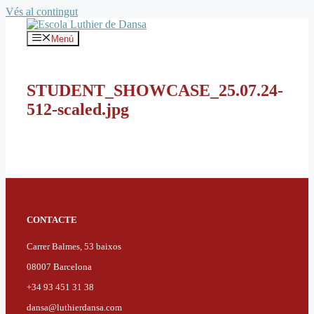
Vés al contingut
Menú
STUDENT_SHOWCASE_25.07.24-
512-scaled.jpg
CONTACTE
Carrer Balmes, 53 baixos
08007 Barcelona
+34 93 451 31 38
dansa@luthierdansa.com