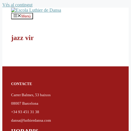
Vés al contingut
Menú
jazz vir
CONTACTE
Carrer Balmes, 53 baixos
08007 Barcelona
+34 93 451 31 38
dansa@luthierdansa.com