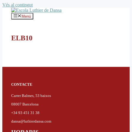
Vés al contingut
Menú
ELB10
CONTACTE
Carrer Balmes, 53 baixos
08007 Barcelona
+34 93 451 31 38
dansa@luthierdansa.com