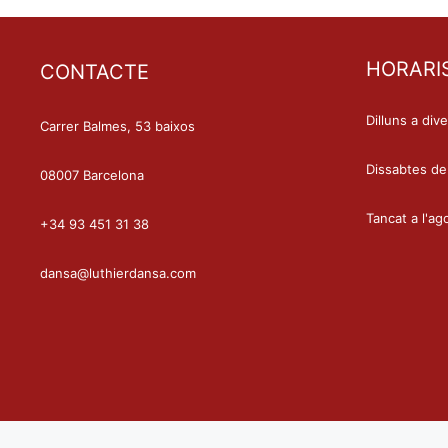
HORARI
CONTACTE
Dilluns a div
Carrer Balmes, 53 baixos
Dissabtes de
08007 Barcelona
Tancat a l'ag
+34 93 451 31 38
dansa@luthierdansa.com