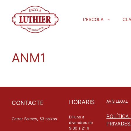
L’ESCOLA
CL
ANM1
HORARIS
AVÍS LEGAL
CONTACTE
POLÍTICA
Dilluns a
Carrer Balmes, 53 baixos
divendres de
PRIVADES
9.30 a 21 h