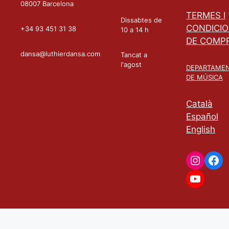
08007 Barcelona
TERMES I
Dissabtes de
CONDICI
+34 93 451 31 38
10 a 14 h
DE COMP
dansa@luthierdansa.com
Tancat a
l'agost
DEPARTAME
DE MÚSICA
Català
Español
English