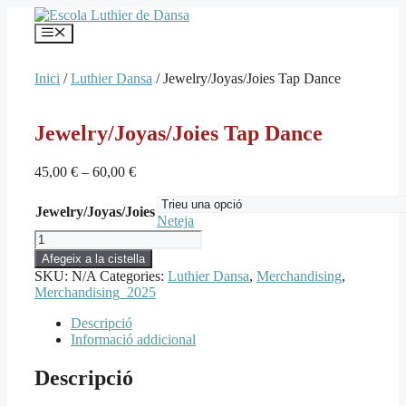
Vés
al
Menú
contingut
Inici
/
Luthier Dansa
/ Jewelry/Joyas/Joies Tap Dance
Jewelry/Joyas/Joies Tap Dance
45,00
€
–
60,00
€
Jewelry/Joyas/Joies
Neteja
quantitat
de
Afegeix a la cistella
Jewelry/Joyas/Joies
SKU:
N/A
Categories:
Luthier Dansa
,
Merchandising
,
Tap
Merchandising_2025
Dance
Descripció
Informació addicional
Descripció