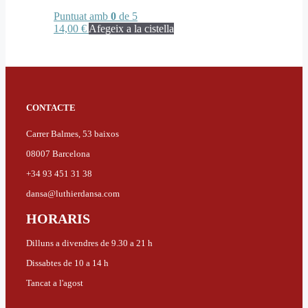
Puntuat amb
0
de 5
14,00
€
Afegeix a la cistella
CONTACTE
Carrer Balmes, 53 baixos
08007 Barcelona
+34 93 451 31 38
dansa@luthierdansa.com
HORARIS
Dilluns a divendres de 9.30 a 21 h
Dissabtes de 10 a 14 h
Tancat a l'agost