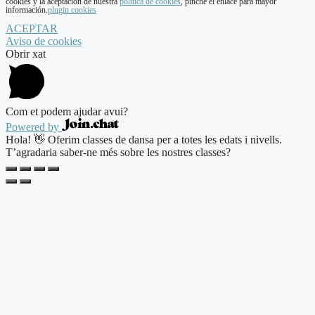
cookies y la aceptación de nuestra
política de cookies
, pinche el enlace para mayor
información.
plugin cookies
ACEPTAR
Aviso de cookies
Obrir xat
Com et podem ajudar avui?
Powered by
Hola! 👋 Oferim classes de dansa per a totes les edats i nivells.
T’agradaria saber-ne més sobre les nostres classes?