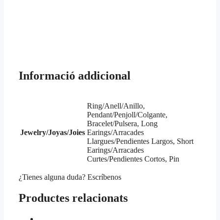
Informació addicional
Ring/Anell/Anillo,
Pendant/Penjoll/Colgante,
Bracelet/Pulsera, Long
Jewelry/Joyas/Joies
Earings/Arracades
Llargues/Pendientes Largos, Short
Earings/Arracades
Curtes/Pendientes Cortos, Pin
¿Tienes alguna duda? Escríbenos
Productes relacionats