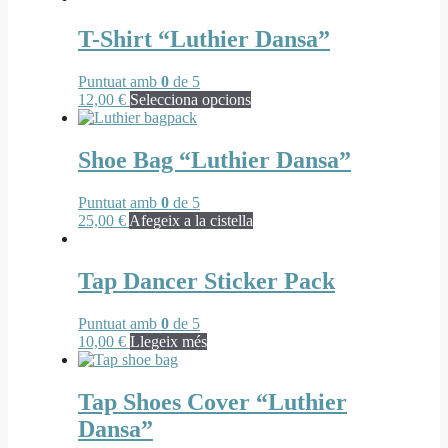
T-Shirt “Luthier Dansa”
Puntuat amb
0
de 5
12,00
€
Selecciona opcions
Shoe Bag “Luthier Dansa”
Puntuat amb
0
de 5
25,00
€
Afegeix a la cistella
Tap Dancer Sticker Pack
Puntuat amb
0
de 5
10,00
€
Llegeix més
Tap Shoes Cover “Luthier
Dansa”