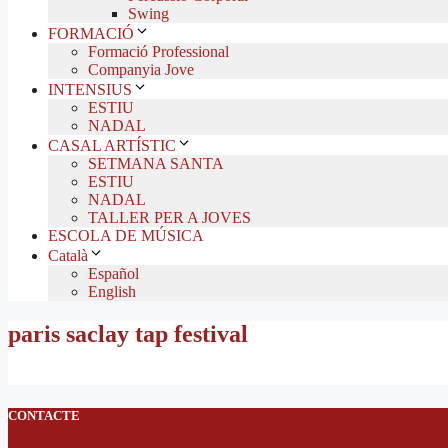
Swing
FORMACIÓ
Formació Professional
Companyia Jove
INTENSIUS
ESTIU
NADAL
CASAL ARTÍSTIC
SETMANA SANTA
ESTIU
NADAL
TALLER PER A JOVES
ESCOLA DE MÚSICA
Català
Español
English
paris saclay tap festival
CONTACTE