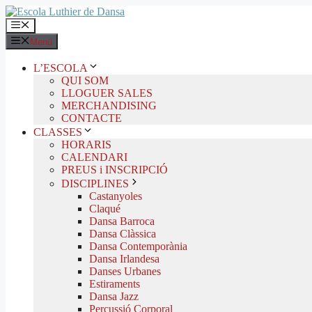
Vés
al
Menú
contingut
Menú
L’ESCOLA
QUI SOM
LLOGUER SALES
MERCHANDISING
CONTACTE
CLASSES
HORARIS
CALENDARI
PREUS i INSCRIPCIÓ
DISCIPLINES
Castanyoles
Claqué
Dansa Barroca
Dansa Clàssica
Dansa Contemporània
Dansa Irlandesa
Danses Urbanes
Estiraments
Dansa Jazz
Percussió Corporal