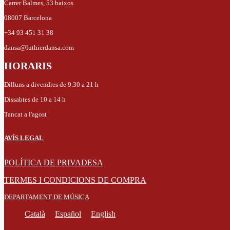
Carrer Balmes, 53 baixos
08007 Barcelona
+34 93 451 31 38
dansa@luthierdansa.com
HORARIS
Dilluns a divendres de 9.30 a 21 h
Dissabtes de 10 a 14 h
Tancat a l'agost
AVÍS LEGAL
POLÍTICA DE PRIVADESA
TERMES I CONDICIONS DE COMPRA
DEPARTAMENT DE MÚSICA
Català
Español
English