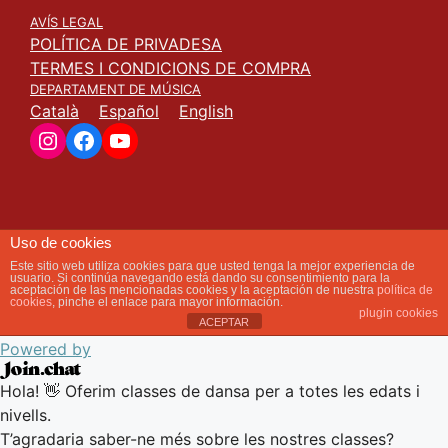
AVÍS LEGAL
POLÍTICA DE PRIVADESA
TERMES I CONDICIONS DE COMPRA
DEPARTAMENT DE MÚSICA
Català
Español
English
Instagram
Facebook
YouTube
Obrir xat
Uso de cookies
Este sitio web utiliza cookies para que usted tenga la mejor experiencia de
usuario. Si continúa navegando está dando su consentimiento para la
aceptación de las mencionadas cookies y la aceptación de nuestra
política de
cookies
, pinche el enlace para mayor información.
plugin cookies
Com et podem ajudar avui?
ACEPTAR
Powered by
Hola! 👋 Oferim classes de dansa per a totes les edats i
nivells.
T’agradaria saber-ne més sobre les nostres classes?