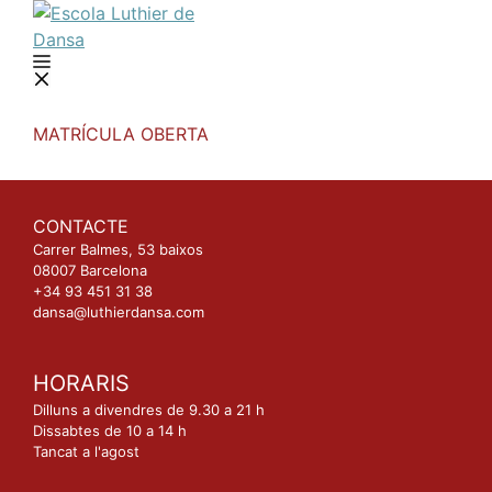
Vés
al
contingut
Menú
MATRÍCULA OBERTA
CONTACTE
Carrer Balmes, 53 baixos
08007 Barcelona
+34 93 451 31 38
dansa@luthierdansa.com
HORARIS
Dilluns a divendres de 9.30 a 21 h
Dissabtes de 10 a 14 h
Tancat a l'agost