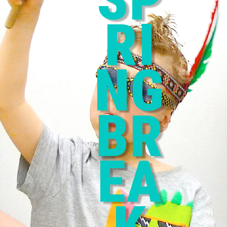
RI
NG
BR
EA