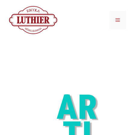
AR
TI