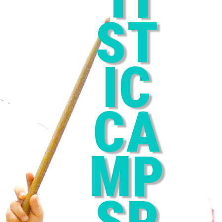
ST
IC
CA
MP
SP