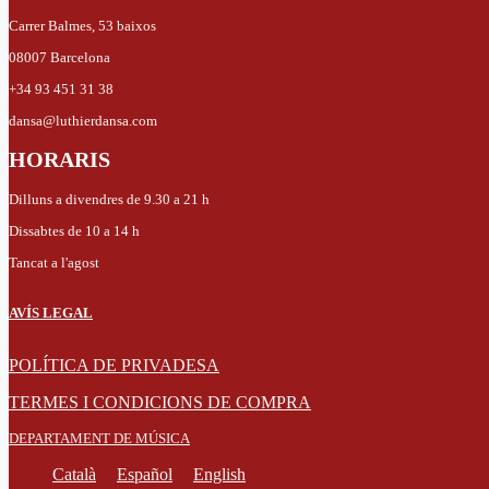
Carrer Balmes, 53 baixos
08007 Barcelona
+34 93 451 31 38
dansa@luthierdansa.com
HORARIS
Dilluns a divendres de 9.30 a 21 h
Dissabtes de 10 a 14 h
Tancat a l'agost
AVÍS LEGAL
POLÍTICA DE PRIVADESA
TERMES I CONDICIONS DE COMPRA
DEPARTAMENT DE MÚSICA
Català
Español
English