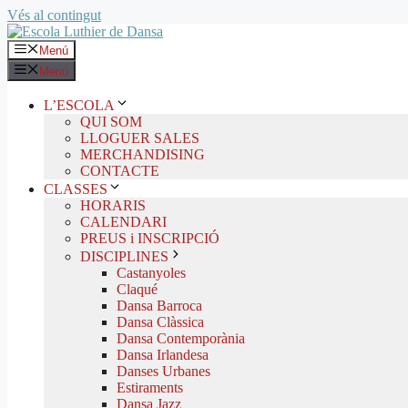
Vés al contingut
Menú
Menú
L’ESCOLA
QUI SOM
LLOGUER SALES
MERCHANDISING
CONTACTE
CLASSES
HORARIS
CALENDARI
PREUS i INSCRIPCIÓ
DISCIPLINES
Castanyoles
Claqué
Dansa Barroca
Dansa Clàssica
Dansa Contemporània
Dansa Irlandesa
Danses Urbanes
Estiraments
Dansa Jazz