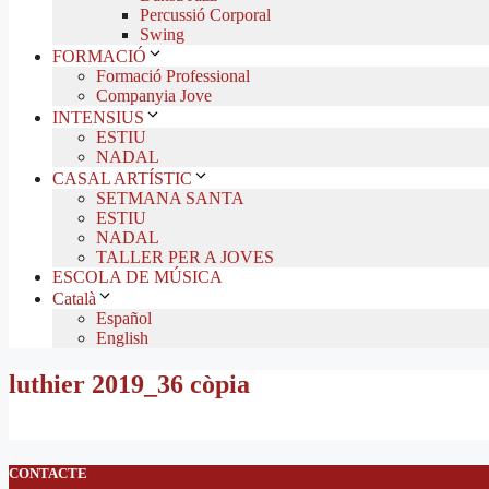
Percussió Corporal
Swing
FORMACIÓ
Formació Professional
Companyia Jove
INTENSIUS
ESTIU
NADAL
CASAL ARTÍSTIC
SETMANA SANTA
ESTIU
NADAL
TALLER PER A JOVES
ESCOLA DE MÚSICA
Català
Español
English
luthier 2019_36 còpia
CONTACTE