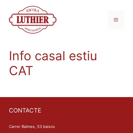
Vés
al
contingut
Menú
Info casal estiu
CAT
CONTACTE
Carrer Balmes, 53 baixos