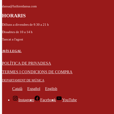
dansa@luthierdansa.com
HORARIS
Dilluns a divendres de 9.30 a 21 h
Dissabtes de 10 a 14 h
Tancat a l'agost
AVÍS LEGAL
POLÍTICA DE PRIVADESA
TERMES I CONDICIONS DE COMPRA
DEPARTAMENT DE MÚSICA
Català
Español
English
Instagram
Facebook
YouTube