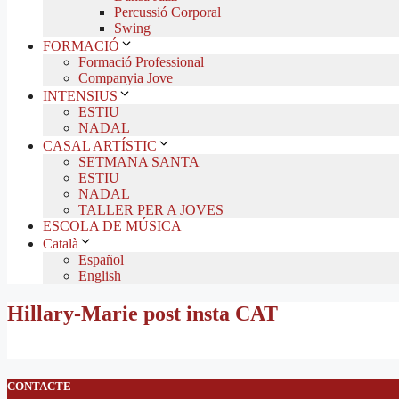
Percussió Corporal
Swing
FORMACIÓ
Formació Professional
Companyia Jove
INTENSIUS
ESTIU
NADAL
CASAL ARTÍSTIC
SETMANA SANTA
ESTIU
NADAL
TALLER PER A JOVES
ESCOLA DE MÚSICA
Català
Español
English
Hillary-Marie post insta CAT
CONTACTE