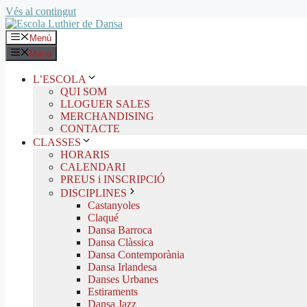
Vés al contingut
Menú
Menú
L’ESCOLA
QUI SOM
LLOGUER SALES
MERCHANDISING
CONTACTE
CLASSES
HORARIS
CALENDARI
PREUS i INSCRIPCIÓ
DISCIPLINES
Castanyoles
Claqué
Dansa Barroca
Dansa Clàssica
Dansa Contemporània
Dansa Irlandesa
Danses Urbanes
Estiraments
Dansa Jazz