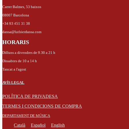
Carrer Balmes, 53 baixos
08007 Barcelona
+34 93 451 31 38
dansa@luthierdansa.com
HORARIS
Dilluns a divendres de 9.30 a 21 h
Dissabtes de 10 a 14 h
Tancat a l'agost
AVÍS LEGAL
POLÍTICA DE PRIVADESA
TERMES I CONDICIONS DE COMPRA
DEPARTAMENT DE MÚSICA
Català
Español
English