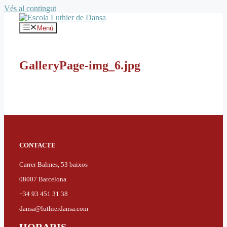
Vés al contingut
Menú
GalleryPage-img_6.jpg
CONTACTE
Carrer Balmes, 53 baixos
08007 Barcelona
+34 93 451 31 38
dansa@luthierdansa.com