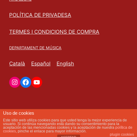
POLÍTICA DE PRIVADESA
TERMES I CONDICIONS DE COMPRA
DEPARTAMENT DE MÚSICA
Català
Español
English
Uso de cookies
Este sitio web utiliza cookies para que usted tenga la mejor experiencia de
usuario. Si continúa navegando está dando su consentimiento para la
aceptación de las mencionadas cookies y la aceptación de nuestra
política de
cookies
, pinche el enlace para mayor información.
plugin cookies