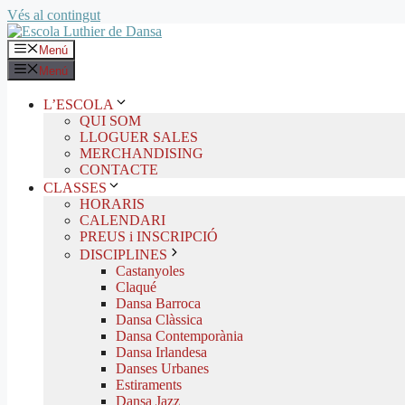
Vés al contingut
Menú
Menú
L’ESCOLA
QUI SOM
LLOGUER SALES
MERCHANDISING
CONTACTE
CLASSES
HORARIS
CALENDARI
PREUS i INSCRIPCIÓ
DISCIPLINES
Castanyoles
Claqué
Dansa Barroca
Dansa Clàssica
Dansa Contemporània
Dansa Irlandesa
Danses Urbanes
Estiraments
Dansa Jazz