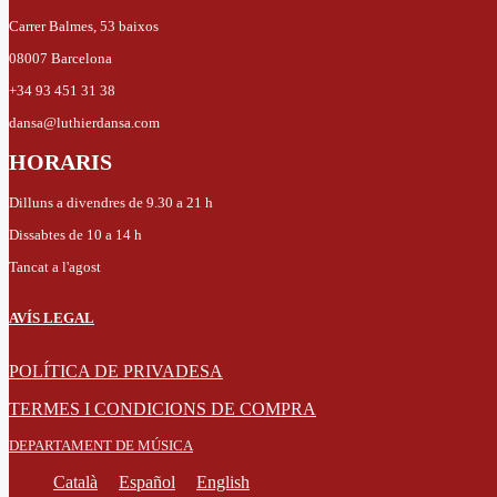
Carrer Balmes, 53 baixos
08007 Barcelona
+34 93 451 31 38
dansa@luthierdansa.com
HORARIS
Dilluns a divendres de 9.30 a 21 h
Dissabtes de 10 a 14 h
Tancat a l'agost
AVÍS LEGAL
POLÍTICA DE PRIVADESA
TERMES I CONDICIONS DE COMPRA
DEPARTAMENT DE MÚSICA
Català
Español
English