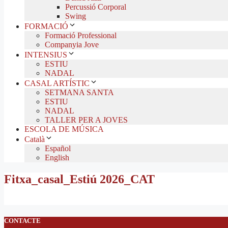
Percussió Corporal
Swing
FORMACIÓ
Formació Professional
Companyia Jove
INTENSIUS
ESTIU
NADAL
CASAL ARTÍSTIC
SETMANA SANTA
ESTIU
NADAL
TALLER PER A JOVES
ESCOLA DE MÚSICA
Català
Español
English
Fitxa_casal_Estiú 2026_CAT
CONTACTE