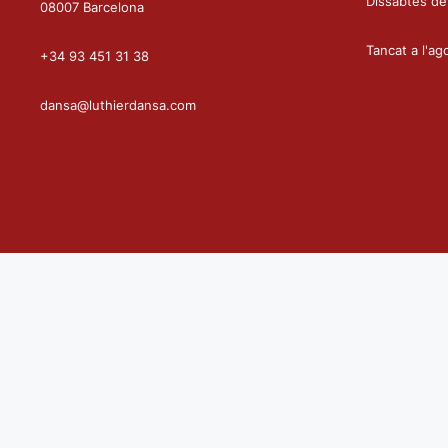
Dissabtes de
08007 Barcelona
Tancat a l'ag
+34 93 451 31 38
dansa@luthierdansa.com