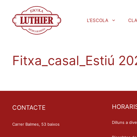
L’ESCOLA
CL
Fitxa_casal_Estiú 2
HORARI
CONTACTE
Dilluns a div
Carrer Balmes, 53 baixos