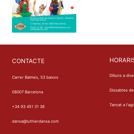
HORARI
CONTACTE
Dilluns a div
Carrer Balmes, 53 baixos
Dissabtes de
08007 Barcelona
Tancat a l'ag
+34 93 451 31 38
dansa@luthierdansa.com