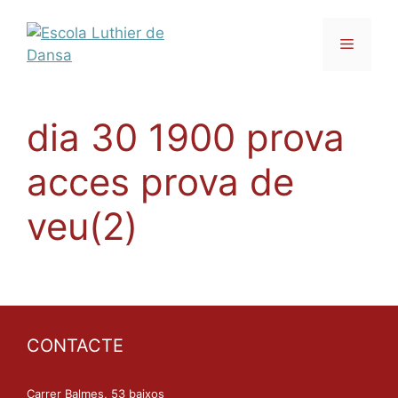
Vés
al
Menú
contingut
dia 30 1900 prova
acces prova de
veu(2)
CONTACTE
Carrer Balmes, 53 baixos