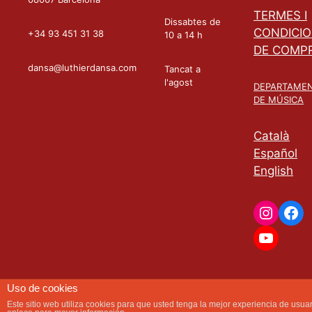
TERMES I
Dissabtes de
CONDICI
+34 93 451 31 38
10 a 14 h
DE COMP
dansa@luthierdansa.com
Tancat a
l'agost
DEPARTAME
DE MÚSICA
Català
Español
English
Instag
Fac
YouTu
Uso de cookies
Este sitio web utiliza cookies para que usted tenga la mejor experiencia de us