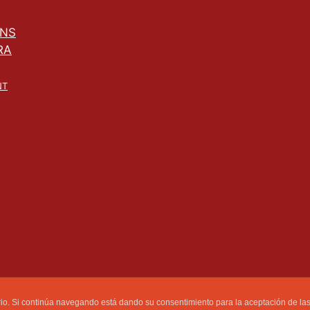
ONS
RA
NT
ram
ebook
be
uario. Si continúa navegando está dando su consentimiento para la aceptación de l