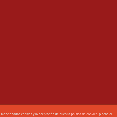
as mencionadas cookies y la aceptación de nuestra
política de cookies
, pinche el