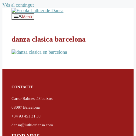
Vés al contingut
Menú
danza clasica barcelona
CONTACTE
Carrer Balmes, 53 baixos
08007 Barcelona
+34 93 451 31 38
dansa@luthierdansa.com