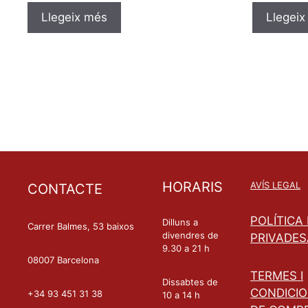
t
t
u
u
Llegeix més
Llegeix
a
a
t
t
a
a
m
m
b
b
0
0
d
d
e
e
5
5
HORARIS
AVÍS LEGAL
CONTACTE
POLÍTICA
Dilluns a
Carrer Balmes, 53 baixos
divendres de
PRIVADES
9.30 a 21 h
08007 Barcelona
TERMES I
Dissabtes de
CONDICI
+34 93 451 31 38
10 a 14 h