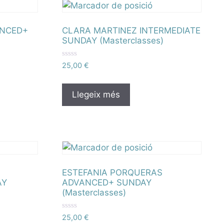
0
d
e
5
ANCED+
CLARA MARTINEZ INTERMEDIATE
)
SUNDAY (Masterclasses)
P
25,00
€
u
n
t
u
Llegeix més
a
t
a
m
b
0
d
e
5
ESTEFANIA PORQUERAS
AY
ADVANCED+ SUNDAY
(Masterclasses)
P
25,00
€
u