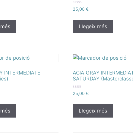
P
25,00
€
u
n
t
u
 més
Llegeix més
a
t
a
m
b
0
d
e
5
Y INTERMEDIATE
ACIA GRAY INTERMEDIAT
ies)
SATURDAY (Masterclass
P
25,00
€
u
n
t
u
 més
Llegeix més
a
t
a
m
b