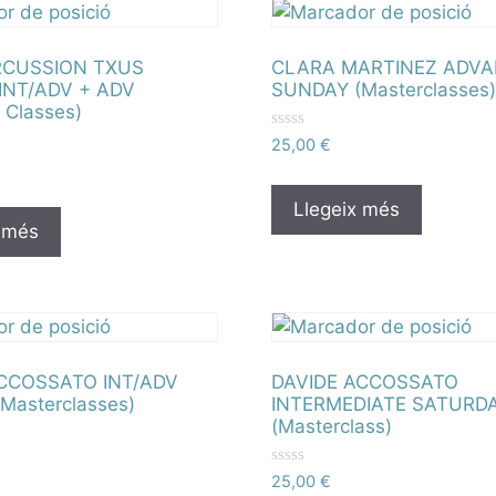
0
d
e
5
RCUSSION TXUS
CLARA MARTINEZ ADV
INT/ADV + ADV
SUNDAY (Masterclasses
 Classes)
P
25,00
€
u
n
t
u
Llegeix més
a
 més
t
a
m
b
0
d
e
5
CCOSSATO INT/ADV
DAVIDE ACCOSSATO
Masterclasses)
INTERMEDIATE SATURD
(Masterclass)
P
25,00
€
u