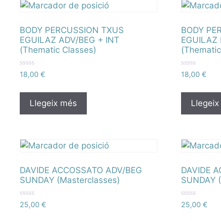
0
0
d
d
e
e
5
5
BODY PERCUSSION TXUS
BODY PE
EGUILAZ ADV/BEG + INT
EGUILAZ 
(Thematic Classes)
(Thematic
P
P
18,00
€
18,00
€
u
u
n
n
t
t
u
u
Llegeix més
Llegeix
a
a
t
t
a
a
m
m
b
b
0
0
d
d
e
e
5
5
DAVIDE ACCOSSATO ADV/BEG
DAVIDE A
SUNDAY (Masterclasses)
SUNDAY (
P
P
25,00
€
25,00
€
u
u
n
n