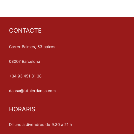
b
d
0
e
d
5
e
5
CONTACTE
Carrer Balmes, 53 baixos
08007 Barcelona
+34 93 451 31 38
dansa@luthierdansa.com
HORARIS
Dilluns a divendres de 9.30 a 21 h