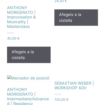
P
24,00
€
u
n
ANTHONY
t
MORIGERATO |
u
Afegeix a la
Improvisation &
a
cistella
t
Musicality |
a
Masterclass
m
b
0
d
P
40,00
€
e
u
5
n
t
u
Afegeix a la
a
cistella
t
a
m
b
0
d
e
5
SEBASTIAN WEBER |
WORKSHOP ADV
ANTHONY
MORIGERATO |
Intermediate/Advance
P
120,00
€
u
d | Residency