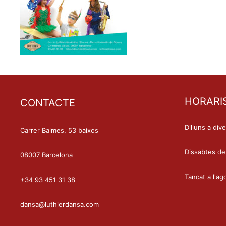
HORARI
CONTACTE
Dilluns a div
Carrer Balmes, 53 baixos
Dissabtes de
08007 Barcelona
Tancat a l'ag
+34 93 451 31 38
dansa@luthierdansa.com