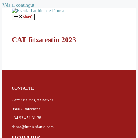
Vés al contingut
Menú
CAT fitxa estiu 2023
CONTACTE
Carrer Balmes, 53 baixos
08007 Barcelona
+34 93 451 31 38
dansa@luthierdansa.com