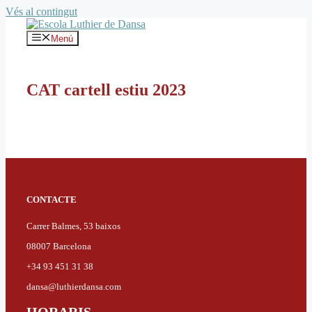
Vés al contingut
Menú
CAT cartell estiu 2023
CONTACTE
Carrer Balmes, 53 baixos
08007 Barcelona
+34 93 451 31 38
dansa@luthierdansa.com