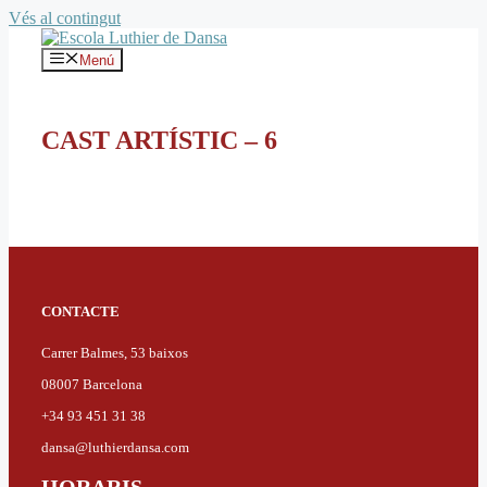
Vés al contingut
Menú
CAST ARTÍSTIC – 6
CONTACTE
Carrer Balmes, 53 baixos
08007 Barcelona
+34 93 451 31 38
dansa@luthierdansa.com