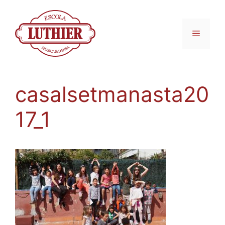
casalsetmanasta20
17_1