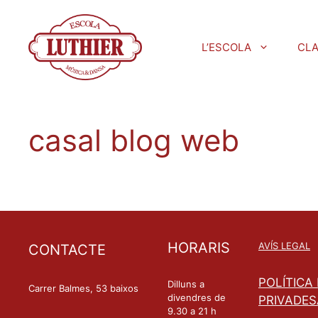
L’ESCOLA
CL
casal blog web
HORARIS
AVÍS LEGAL
CONTACTE
POLÍTICA
Dilluns a
Carrer Balmes, 53 baixos
divendres de
PRIVADES
9.30 a 21 h