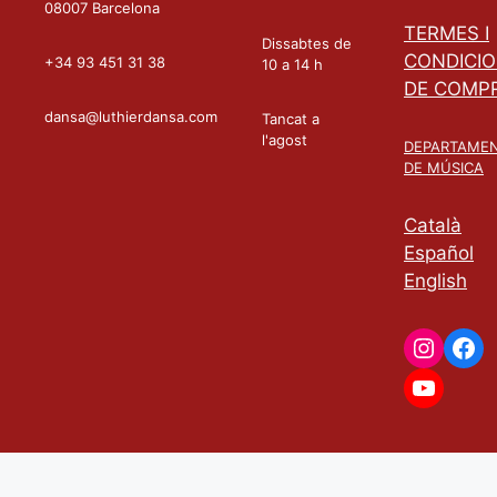
08007 Barcelona
TERMES I
Dissabtes de
CONDICI
+34 93 451 31 38
10 a 14 h
DE COMP
dansa@luthierdansa.com
Tancat a
l'agost
DEPARTAME
DE MÚSICA
Català
Español
English