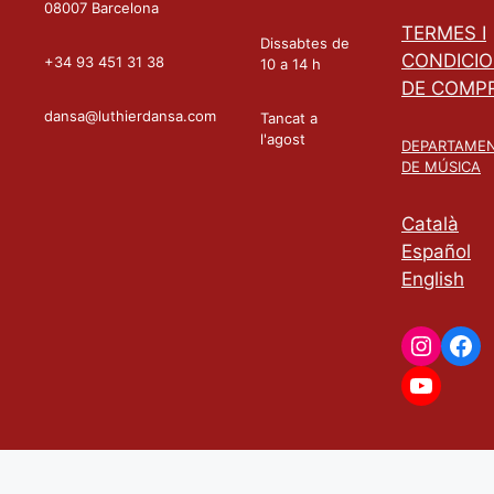
08007 Barcelona
TERMES I
Dissabtes de
CONDICI
+34 93 451 31 38
10 a 14 h
DE COMP
dansa@luthierdansa.com
Tancat a
l'agost
DEPARTAME
DE MÚSICA
Català
Español
English