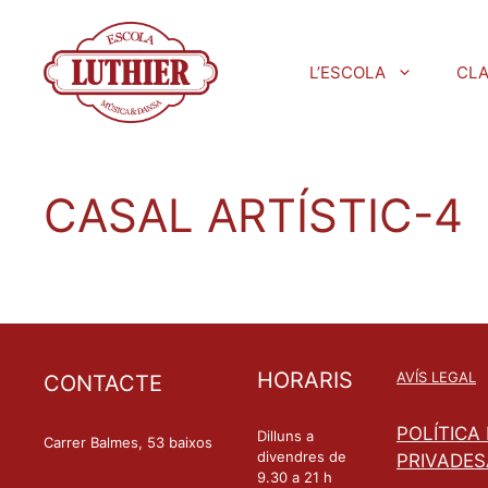
L’ESCOLA
CL
CASAL ARTÍSTIC-4
HORARIS
AVÍS LEGAL
CONTACTE
POLÍTICA
Dilluns a
Carrer Balmes, 53 baixos
divendres de
PRIVADES
9.30 a 21 h