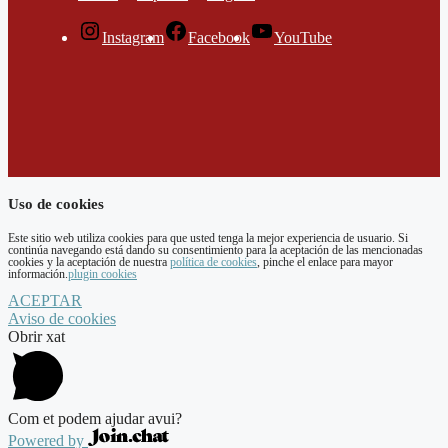
Instagram
Facebook
YouTube
Uso de cookies
Este sitio web utiliza cookies para que usted tenga la mejor experiencia de usuario. Si
continúa navegando está dando su consentimiento para la aceptación de las mencionadas
cookies y la aceptación de nuestra
política de cookies
, pinche el enlace para mayor
información.
plugin cookies
ACEPTAR
Aviso de cookies
Obrir xat
Com et podem ajudar avui?
Powered by