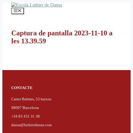
Vés
al
Menú
contingut
Captura de pantalla 2023-11-10 a
les 13.39.59
CONTACTE
Carrer Balmes, 53 baixos
08007 Barcelona
+34 93 451 31 38
dansa@luthierdansa.com