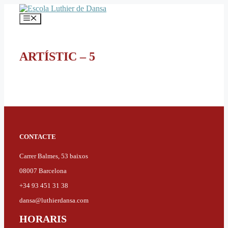
Vés
al
Menú
contingut
ARTÍSTIC – 5
CONTACTE
Carrer Balmes, 53 baixos
08007 Barcelona
+34 93 451 31 38
dansa@luthierdansa.com
HORARIS