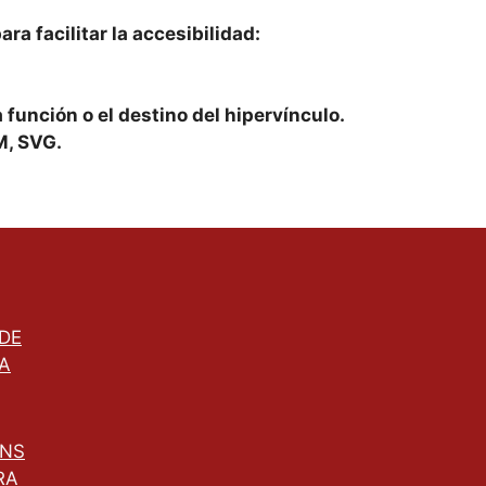
ra facilitar la accesibilidad:
 función o el destino del hipervínculo.
M, SVG.
 DE
A
ONS
RA