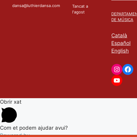
dansa@luthierdansa.com
Tancat a
l'agost
DEPARTAME
DE MÚSICA
Català
Español
English
Instag
Fac
YouTu
Obrir xat
Com et podem ajudar avui?
Powered by