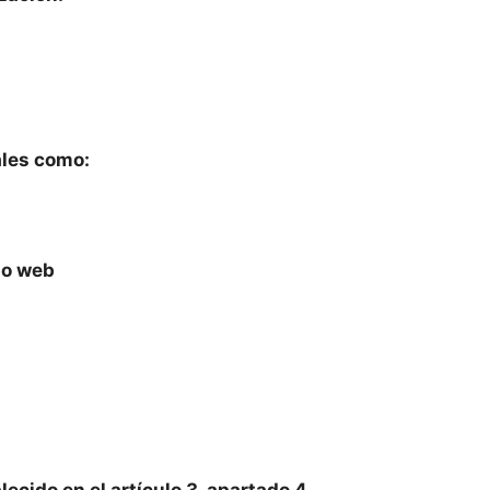
ales como:
io web