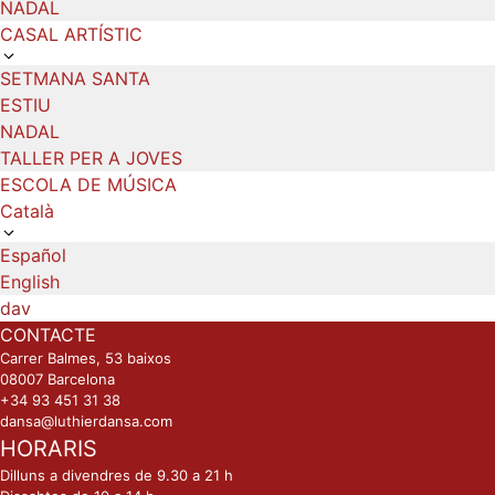
NADAL
CASAL ARTÍSTIC
SETMANA SANTA
ESTIU
NADAL
TALLER PER A JOVES
ESCOLA DE MÚSICA
Català
Español
English
dav
CONTACTE
Carrer Balmes, 53 baixos
08007 Barcelona
+34 93 451 31 38
dansa@luthierdansa.com
HORARIS
Dilluns a divendres de 9.30 a 21 h