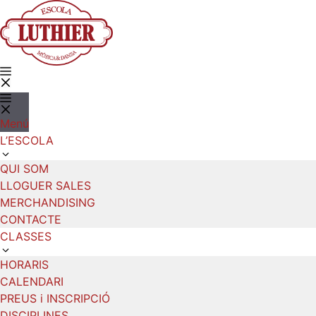
Vés
al
contingut
Menú
Menú
L’ESCOLA
QUI SOM
LLOGUER SALES
MERCHANDISING
CONTACTE
CLASSES
HORARIS
CALENDARI
PREUS i INSCRIPCIÓ
DISCIPLINES