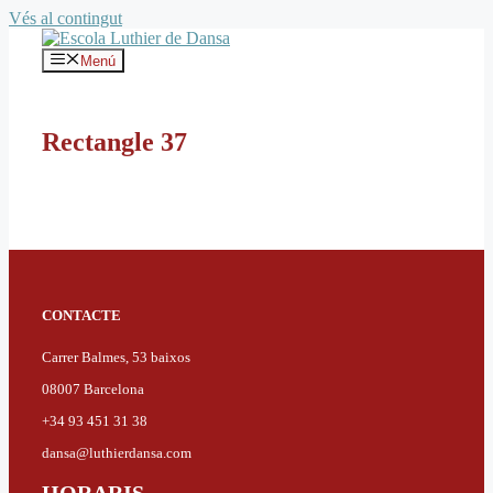
Vés al contingut
Menú
Rectangle 37
CONTACTE
Carrer Balmes, 53 baixos
08007 Barcelona
+34 93 451 31 38
dansa@luthierdansa.com