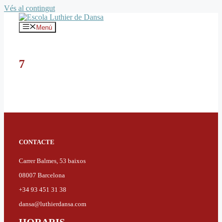
Vés al contingut
Menú
7
CONTACTE
Carrer Balmes, 53 baixos
08007 Barcelona
+34 93 451 31 38
dansa@luthierdansa.com