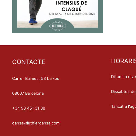
HORARI
CONTACTE
Dilluns a div
Carrer Balmes, 53 baixos
Dissabtes de
08007 Barcelona
Tancat a l'ag
+34 93 451 31 38
dansa@luthierdansa.com